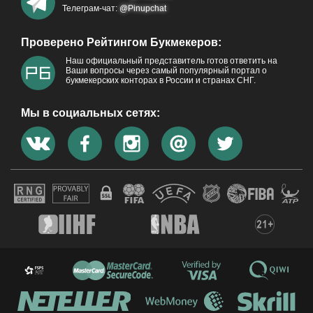
Телеграм-чат:
@Pinupchat
Проверено Рейтингом Букмекеров:
Наш официальный представитель готов ответить на
Ваши вопросы через самый популярный портал о
букмекерских конторах в России и странах СНГ.
Мы в социальных сетях: