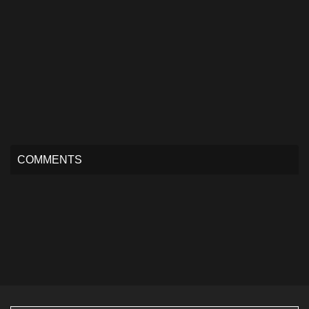
COMMENTS