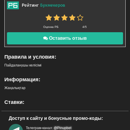
Оценка РБ
4/5
Оставить отзыв
Правила и условия:
Пайдаланушы келісімі
Информация:
Жаңалықтар
Ставки:
Доступ к сайту и бонусные промо-коды:
Телеграм-канал:
@Pinupbet